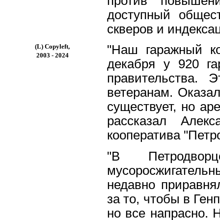
против повышени
доступный общест
скверов и индекса
(L) Copyleft,
"Наш гаражный ко
2003 - 2024
декабря у 920 г
правительства. 
ветеранам. Оказал
существует, но ар
рассказал Алекс
кооператива "Петро
"В Петродвор
мусоросжигатель
недавно приравня
за то, чтобы в Ген
но все напрасно. 