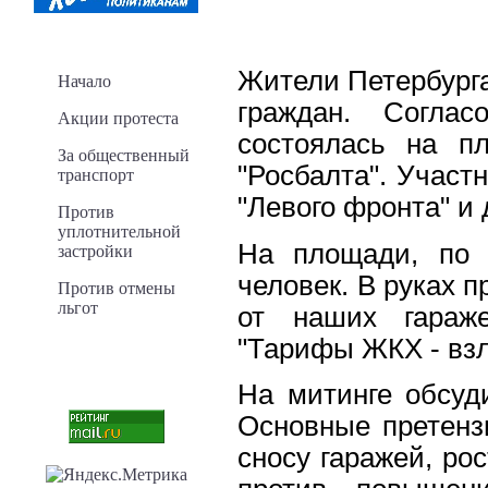
Жители Петербурга
Начало
граждан. Соглас
Акции протеста
состоялась на п
За общественный
"Росбалта". Участ
транспорт
"Левого фронта" и
Против
уплотнительной
На площади, по 
застройки
человек. В руках 
Против отмены
льгот
от наших гараже
"Тарифы ЖКХ - взл
На митинге обсуд
Основные претенз
сносу гаражей, ро