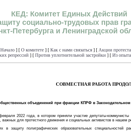
КЕД: Комитет Единых Действий
ащиту социально-трудовых прав гр
нкт-Петербурга и Ленинградской об
[
Начало
] [
О комитете
] [
Как с нами связаться
] [
Акции протеста
ких репрессий
] [
Против уплотнительной застройки
] [
Из опыта
СОВМЕСТНАЯ РАБОТА ПРОДО
общественных объединений при фракции КПРФ в Законодательном 
февраля 2022 года, в котором приняли участие депутаты-коммунисты
, важных для протестного движения и социальных активистов в нашем р
х в защиту полиграфических образовательных специальностей рас