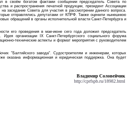
ил в своём богатом фактами сообщении председатель Совета по
ства и распространения печатной продукции, президент Ассоциации
на заседание Совета для участия в рассмотрении данного вопроса.
оторые отправлялись депутатами от КПРФ. Также оценили нынешнюю
новых обращений в органы исполнительной власти Санкт-Петербурга и
ости его проведения в мае-июне сего года доложил председатель
. Идея организации IX Санкт-Петербургского социального форума
ационно-технические аспекты и формат мероприятия с руководителем
очих "Балтийского завода". Судостроителям и инженерам, которых
уже оказана информационная и юридическая поддержка. Она будет
Владимир Соловейчик
http://cprfspb.ru/18982.html