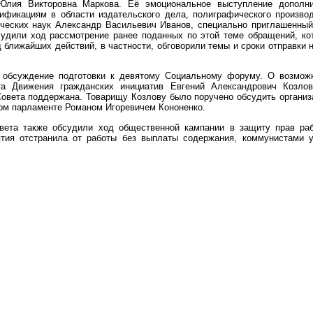
 Юлия Викторовна Маркова. Её эмоциональное выступление дополн
фикациям в области издательского дела, полиграфического производ
ческих наук Александр Васильевич Иванов, специально приглашенный 
судили ход рассмотрение ранее поданных по этой теме обращений, к
 ближайших действий, в частности, обговорили темы и сроки отправки 
 обсуждение подготовки к девятому Социальному форуму. О возможн
та Движения гражданских инициатив Евгений Александрович Козлов
Совета поддержана. Товарищу Козлову было поручено обсудить организ
ом парламенте Романом Игоревичем Кононенко.
вета также обсудили ход общественной кампании в защиту прав раб
ятия отстранила от работы без выплаты содержания, коммунистами 