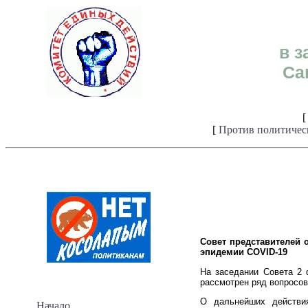
в з
Са
[
Против политичес
Совет представителей 
эпидемии COVID-19
На заседании Совета 2 
рассмотрен ряд вопросов
О дальнейших действия
Начало